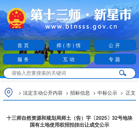
首页
师(市)情
公开
服务
互动
专题
>
法定主动公开内容
>
招标信息
>
中标公示
>
正文
十三师自然资源和规划局师土（告）字〔2025〕32号地块
国有土地使用权招拍挂出让成交公示