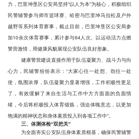
力，巴里坤垦区公安局坚持
“
以人为本
”
为核心，积极组织
民警辅警参与师市篮球赛、哈密与巴里坤马拉松及户外
越野等系列体育赛事，截止目前，巴里坤垦区公安局参
加
10
余次体育赛事，累计参与
64
人次。
以运动活力点燃
警营激情，用健康风貌展现公安队伍良好形象。
健康警营建设直接作用于队伍凝聚力、战斗力与向
心力，民辅警纷纷表示：
“
大家心往一处想、劲往一处
使，氛围浓厚，队伍凝聚力显著增强，工作积极性更足
了，有效缓解了来自生活与工作中方方面面的负面情
绪，今后将积极投入体育锻炼，强迫体魄意志，以更加
饱满的精神状态和身体素质投入到各项工作中
”
。
三、
体测体检
“
双把关
”
为全面夯实公安队伍身体素质根基，确保民警辅警