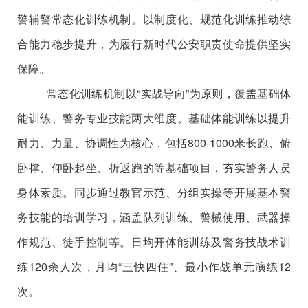
警辅警常态化训练机制。以制度化、规范化训练推动综
合能力稳步提升，为履行新时代公安职责使命提供坚实
保障。
常态化训练机制
以
“
实战导向
”
为
原则，覆盖基础体
能训练、警务专业技能两大维度。基础体能训练以提升
耐力、力量、协调性为核心，包括
800-1000
米长跑、俯
卧撑、仰卧起坐、折返跑的等基础项目，夯实警务人员
身体素质。同步通过教官示范、分组实操等开展基本警
务技能的培训学习，涵盖队列训练、警械使用、武器操
作规范、徒手控制等。日均开体能训练及警务技战术训
练
120
余人次，月均
“
三快四住
”
、最小作战单元演练
12
次。