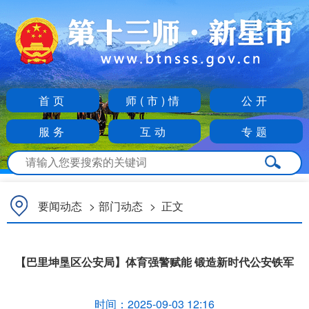
首页
师(市)情
公开
服务
互动
专题
要闻动态
>
部门动态
>
正文
【巴里坤垦区公安局】体育强警赋能 锻造新时代公安铁军
时间：
2025-09-03 12:16