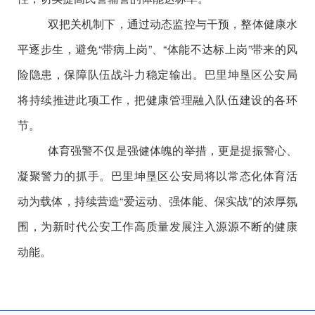
双把关机制下，通过动态监控与干预，整体健康水
平逐步生，避免
“
带病上岗
”
、
“
体能不达标上岗
”
带来的风
险
隐患
，保障队伍战斗力稳定输出。巴里坤垦区公安局
将持续推进此项工作，把健康管理融入队伍建设的各环
节。
体育强警不仅是强健体魄的举措，更是提振警心、
凝聚警力的抓手。巴里坤垦区公安局将以常态化体育活
动为载体，持续营造
“
爱运动、强体能、保实战
”
的浓厚氛
围，为新时代公安工作高质量发展注入源源不断的健康
动能。