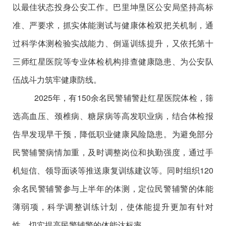
以最佳状态投身公安工作。巴里坤垦区公安局坚持高标
准、严要求，抓实体能测试与健康体检双把关机制，通
过科学体测检验实战能力、倒逼训练提升，又依托第十
三师红星医院等专业体检机构排查健康隐患、为公安队
伍战斗力筑牢健康防线。
2025
年，有
150
余名民警辅警赴红星医院体检，筛
选高血压、颈椎病、糖尿病等高发职业病，结合体检报
告早发现早干预，降低职业健康风险隐患。为避免部分
民警辅警病情加重，及时调整岗位和执勤强度，通过手
机短信、领导面谈等推送康复训练建议等。同时组织
120
余名民警辅警参与上半年的体测，定位民警辅警的体能
薄弱项，科学调整训练计划，使体能提升更加有针对
性，切实提高民警辅警的体能达标率。