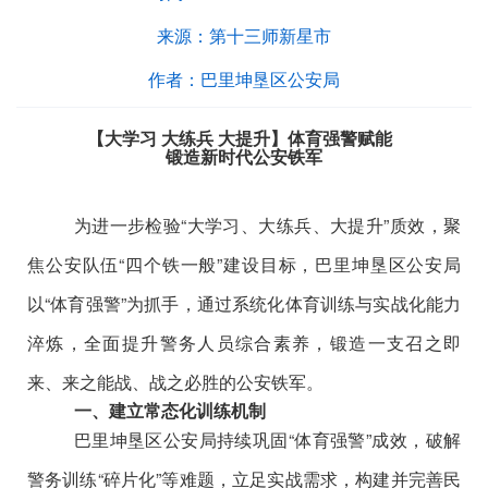
来源：
第十三师新星市
作者：
巴里坤垦区公安局
【大学习
大练兵
大提升】
体育强警赋能
锻造新时代公安铁军
为进一步检验
“
大学习、大练兵、大提升
”
质效，聚
焦公安队伍
“
四个铁一般
”
建设目标，巴里坤垦区公安局
以
“
体育强警
”
为抓手，通过系统化体育训练与实战化能力
淬炼，全面提升警务人员综合素养，锻造一支召之即
来、来之能战、战之必胜的公安铁军。
一、建立常态化训练机制
巴里坤垦区公安局持续巩固
“
体育强警
”
成效，破解
警务训练
“
碎片化
”
等难题，立足实战需求，构建并完善民