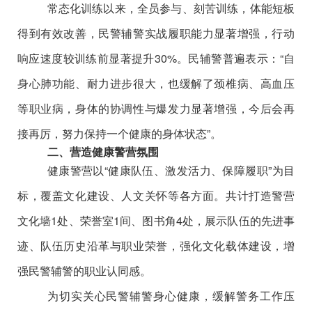
常态化训练以来，全员参与、刻苦训练，体能短板
得到有效改善，民警辅警实战履职能力显著增强，行动
响应速度较训练前显著提升
30%
。民辅警普遍表示：
“
自
身心肺功能、耐力进步很大，也缓解了颈椎病、高血压
等职业病，身体的协调性与爆发力显著增强，今后会再
接再厉，
努力
保持一个健康的身体状态
”
。
二、
营造健康警营氛围
健康警营以
“
健康队伍、激发活力、保障履职
”
为目
标，覆盖文化建设、人文关怀等各方面。
共计
打造警营
文化墙
1
处
、荣誉室
1
间
、图书角
4
处
，展示队伍的先进事
迹、队伍历史沿革与职业荣誉，强化文化载体建设，增
强民警辅警的职业认同感。
为切实关心民警辅警身心健康，缓解警务工作压