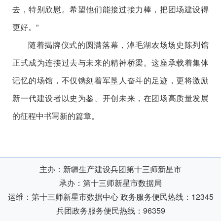
去，特别欣慰。希望他们能接过接力棒，把团场建设得
更好。”
随着揭牌仪式的圆满落幕，淖毛湖农场场史陈列馆
正式成为连接过去与未来的精神桥梁。这座承载着集体
记忆的场馆，不仅镌刻着军垦人奋斗的足迹，更将激励
新一代建设者以史为鉴、开创未来，在团场高质量发展
的征程中书写新的篇章。
主办：新疆生产建设兵团第十三师新星市
承办：第十三师新星市数据局
运维：第十三师新星市数据中心
政务服务便民热线：12345
兵团政务服务便民热线：96359