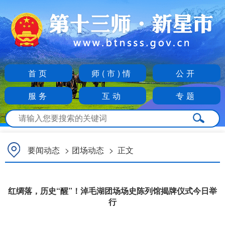
首页
师(市)情
公开
服务
互动
专题
要闻动态
>
团场动态
>
正文
红绸落，历史“醒”！淖毛湖团场场史陈列馆揭牌仪式今日举
行