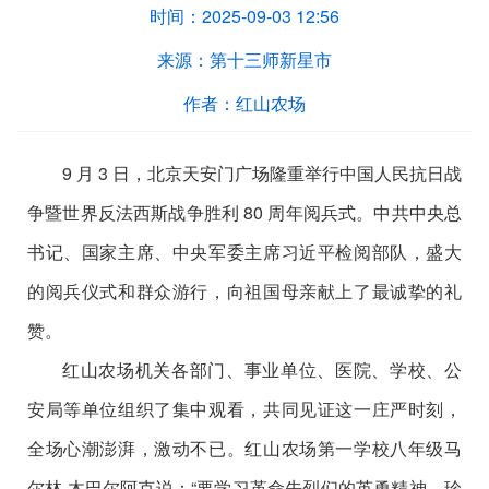
时间：
2025-09-03 12:56
来源：
第十三师新星市
作者：
红山农场
9 月 3 日，北京天安门广场隆重举行中国人民抗日战
争暨世界反法西斯战争胜利 80 周年阅兵式。中共中央总
书记、国家主席、中央军委主席习近平检阅部队，盛大
的阅兵仪式和群众游行，向祖国母亲献上了最诚挚的礼
赞。
红山农场机关各部门、事业单位、医院、学校、公
安局等单位组织了集中观看，共同见证这一庄严时刻，
全场心潮澎湃，激动不已。红山农场第一学校八年级马
尔林
·木巴尔阿克说：“要学习革命先烈们的英勇精神，珍