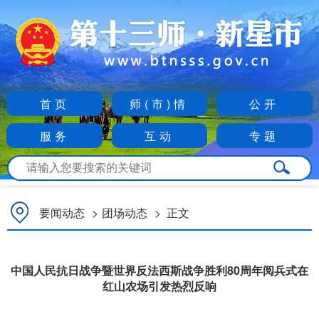
首页
师(市)情
公开
服务
互动
专题
要闻动态
>
团场动态
>
正文
中国人民抗日战争暨世界反法西斯战争胜利80周年阅兵式在
红山农场引发热烈反响