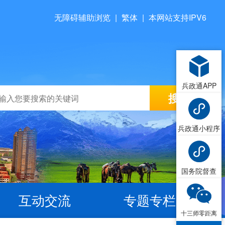
无障碍辅助浏览
|
繁体
|
本网站支持IPV6
兵政通APP
兵政通小程序
国务院督查
互动交流
专题专栏
十三师零距离