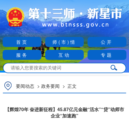
首页
师(市)情
公开
服务
互动
专题
要闻动态
>
政务要闻
>
正文
【辉煌70年 奋进新征程】45.87亿元金融“活水”“贷”动师市
企业“加速跑”