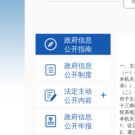
政府信息

公开指南
政府信息
一、主

（一）
公开制度
本机关
录》）
法定主动
（二）


公开内容
对于主
十三师政
联系电
政府信息

本机关
公开年报
1、设
2、通