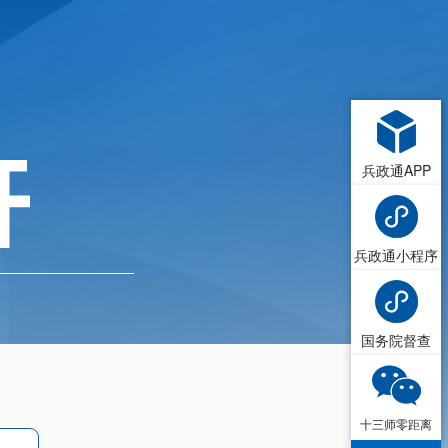
兵政通APP
兵政通小程序
国务院督查
十三师零距离