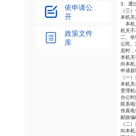
3、通
依申请公

（三）
开
本机关
本机关
机关不
政策文件

二、依
库
公民、
息时，
本机关
向本机
申请获
（一）
本机关
受理机
办公时
联系电
传真电
邮政编码
（二）
向本机