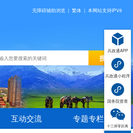
无障碍辅助浏览
|
繁体
|
本网站支持IPV6
兵政通APP
兵政通小程序
国务院督查
互动交流
专题专栏
十三师零距离