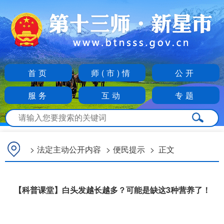
首页
师(市)情
公开
服务
互动
专题
>
法定主动公开内容
>
便民提示
>
正文
【科普课堂】白头发越长越多？可能是缺这3种营养了！