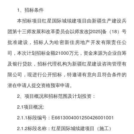
1、招标条件
本招标项目
红星国际城续建项目
由
新疆生产建设兵
团第十三师发展和改革委员会
以
师发改
[202
5
]
备（
18）
号
批准建设，招标人为
哈密新佳房地产开发有限责任公
司
，本次计划招标金额
2
1000
万元
，资金来源为
企业自筹
及银行贷款
，招标代理机构为
新疆红星建设咨询管理有
限公司
，现进行公开招标，特邀请有意向且符合条件的
潜在申请人提交资格预审申请。
2、项目概况和招标范围及计划投资：
2.1项目概况:
2.1.1
标段编号：
E6613004001250426001
001
2.1.2标段名称：红星国际城续建项目（施工）