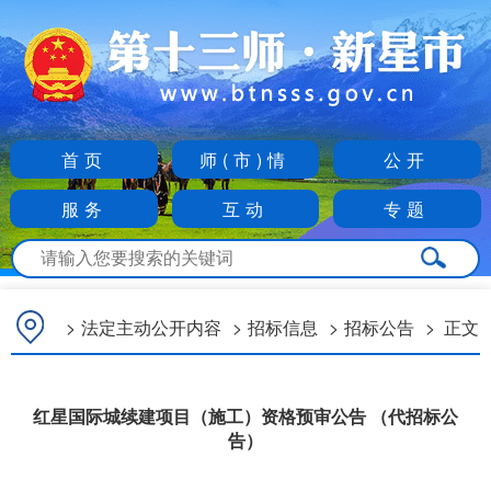
首页
师(市)情
公开
服务
互动
专题
>
法定主动公开内容
>
招标信息
>
招标公告
>
正文
红星国际城续建项目（施工）资格预审公告 （代招标公
告）