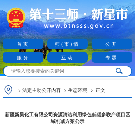
首页
师(市)情
公开
服务
互动
专题
>
法定主动公开内容
>
生态环境
>
正文
新疆新昊化工有限公司资源清洁利用绿色低碳多联产项目区
域削减方案公示