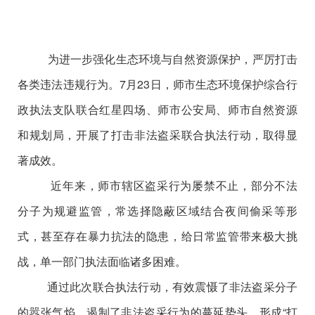
为进一步强化生态环境与自然资源保护，严厉打击
各类违法违规行为
。
7
月
23
日，师市
生态环境保护综合行
政执法支队
联合红星四场、师市
公安局
、师市
自然资源
和规划局，
开展了
打击非法盗采
联合执法行动，
取得显
著成效
。
近年来
，
师市辖区
盗采行为屡禁不止，部分不法
分子为规避监管，
常选择
隐蔽区域
结合
夜间偷采
等形
式，甚至存在
暴力抗法
的隐患
，给日常监管带来极大挑
战
，
单一部门执法面临诸多困难。
通过此次联合执法行动，有效震慑了非法盗采分子
的嚣张气焰，遏制了非法盗采行为的蔓延势头
，
形成
“
打