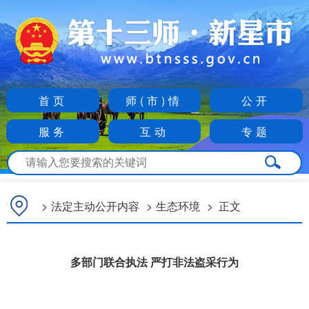
首页
师(市)情
公开
服务
互动
专题
>
法定主动公开内容
>
生态环境
>
正文
多部门联合执法 严打非法盗采行为