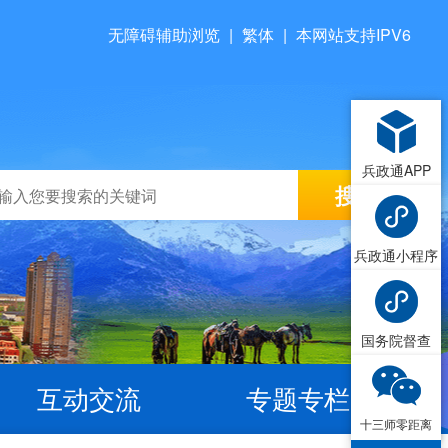
无障碍辅助浏览
|
繁体
|
本网站支持IPV6
兵政通APP
兵政通小程序
国务院督查
互动交流
专题专栏
十三师零距离