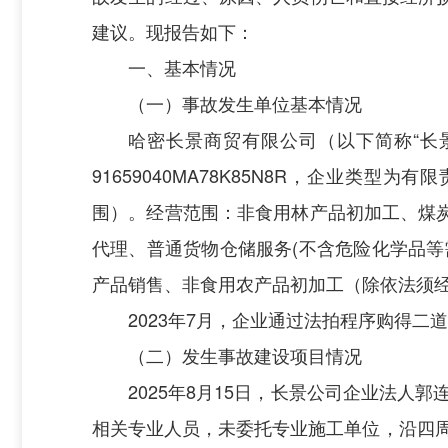
建议。现报告如下：
一、基本情况
（一）事故发生单位基本情况
哈密长景
商贸有限公司（以下简称
“长
91659040MA78K85N8R
，企业类型为有限
围）
。经营范围：非食用林产品初加工、煤
代理、普通货物仓储服务
(不含危险化学品
产品销售、非食用农产品初加工
（除依法须
2023年7月，企业通过法拍程序购得
（二）发生事故建设项目情况
2025
年
8
月
15
日，长景公司企业法人郭
相关专业人员，未委托专业施工单位，沿四