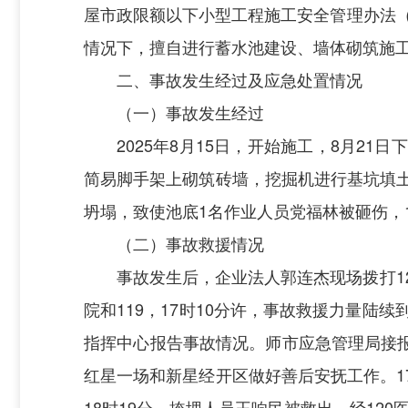
屋市政限额以下小型工程施工安全管理办法（
情况下，擅自进行蓄水池建设、墙体砌筑施
二、事故发生经过及应急处置情况
（一）事故发生经过
2025
年
8
月
15
日，开始施工，8月21日
简易脚手架上砌筑砖墙，挖掘机进行基坑填土
坍塌，致使池底1名作业人员党福林被砸伤，
（二）事故救援情况
事故发生后，企业法人郭连杰现场拨打1
院和
119
，
17
时
10
分许，事故救援力量陆续
指挥中心报告事故情况。师市应急管理局接
红星一场和新星经开区做好善后安抚工作。1
18
时
19
分，掩埋人员王响民被救出，经
120