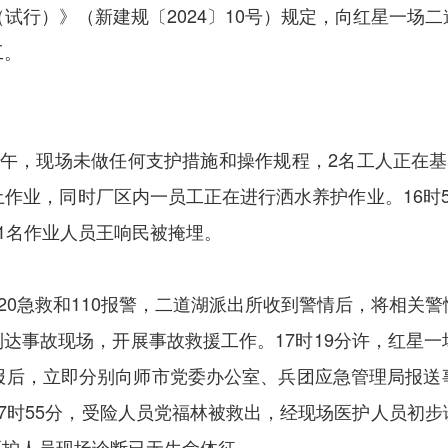
试行）》（新建规〔2024〕
10
号）规定，向红星一场二
工。
下午，现场未做任何支护措施和操作规程，
2
名工人正在基
作业，同时厂区内一员工正在进行洒水养护作业。16时
1名作业人员王响民被掩埋。
20急救和110报警，二道湖派出所收到警情后，将相关
到达事故现场，开展事故救援工作。
17
时
19
分许，红星一
报后，立即分别向师市党委办公室、兵团应急管理局报送
7时
55
分，受险人员党福林被救出，经现场医护人员初步
医护人员现场诊断已无生命体征。