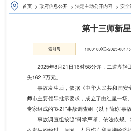
>
>
>
首页
政府信息公开
法定主动公开内容
安全
第十三师新星
索引号
1063180XG-2025-00175
2025年8月21日16时58分许，二
失
162
.
2
万元。
事故发生后，依据《中华人民共和国安
师市主要领导批示要求，成立了由红星一场
专家组成
的
“
8·21”
事故调查组（以下简称
“事
事故调查组按照
“
科学严谨、依法依规、
故发生的经过、原因、人员伤亡和直接经济