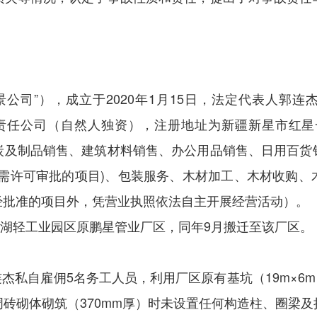
景公司”），成立于
2020年
1
月
15
日，法定代表人郭连
责任公司（自然人独资），注册地址为新疆新星市红星
炭及制品销售、建筑材料销售、办公用品销售、日用百货
等需许可审批的项目)、包装服务、木材加工、木材收购
经批准的项目外，凭营业执照依法自主开展经营活动）。
二道湖轻工业园区原鹏星管业厂区，同年
9
月搬迁至该厂区。
连杰私自雇佣
5
名务工人员，利用厂区原有基坑（
19m
×
6m
周砖砌体砌筑（
370mm
厚）时未设置任何构造柱、圈梁及