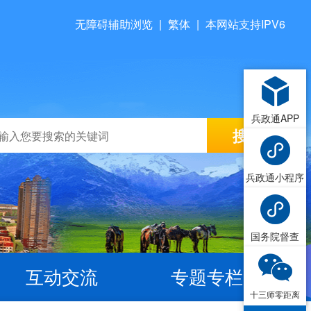
无障碍辅助浏览
|
繁体
|
本网站支持IPV6
兵政通APP
兵政通小程序
国务院督查
互动交流
专题专栏
十三师零距离