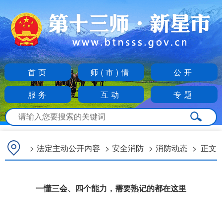
首页
师(市)情
公开
服务
互动
专题
>
法定主动公开内容
>
安全消防
>
消防动态
>
正文
一懂三会、四个能力，需要熟记的都在这里