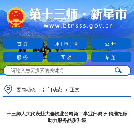
首页
师(市)情
公开
服务
互动
专题
要闻动态
>
部门动态
>
正文
十三师人大代表赴大佳物业公司第二事业部调研 精准把脉
助力服务品质升级