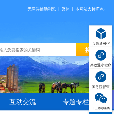
无障碍辅助浏览
|
繁体
|
本网站支持IPV6
兵政通APP
兵政通小程序
国务院督查
互动交流
专题专栏
十三师零距离