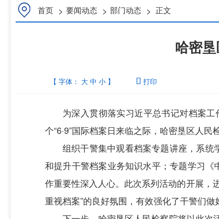
>
>
>
首页
要闻动态
部门动态
正文
哈密垦
【 字体：
大
中
小
】

打印
为深入贯彻落实习近平总书记对档案工
个“6·9”国际档案日来临之际，哈密垦区人
组织干警集中观看档案专题讲座，系统
和提升干警档案业务知识水平；专题学习《
作重要性深入人心。此次系列活动的开展，
重视档案”的良好氛围，有效强化了干警们做
下一步，哈密垦区人民检察院将以此次