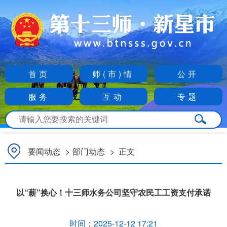
首页
师(市)情
公开
服务
互动
专题
要闻动态
>
部门动态
>
正文
以“薪”换心！十三师水务公司坚守农民工工资支付承诺
时间：
2025-12-12 17:21