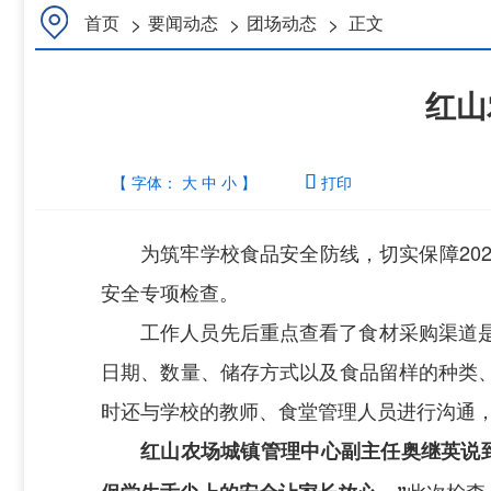
>
>
>
首页
要闻动态
团场动态
正文
红山
【 字体：
大
中
小
】

打印
为筑牢学校食品安全防线，切实保障
2
安全专项检查。
工作人员先后重点查看了食材采购渠道
日期、数量、储存方式以及食品留样的种类
时还与学校的教师、食堂管理人员进行沟通
红山农场城镇管理中心副主任奥继英说