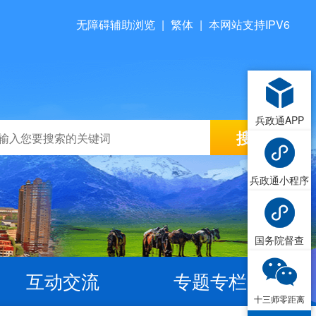
无障碍辅助浏览
|
繁体
|
本网站支持IPV6
兵政通APP
兵政通小程序
国务院督查
互动交流
专题专栏
十三师零距离