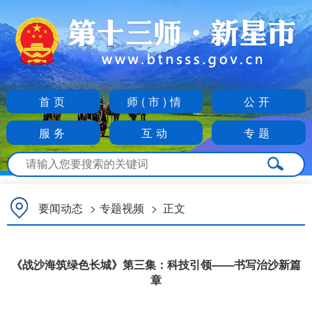
首页
师(市)情
公开
服务
互动
专题
要闻动态
>
专题视频
>
正文
《战沙海筑绿色长城》第三集：科技引领——书写治沙新篇
章