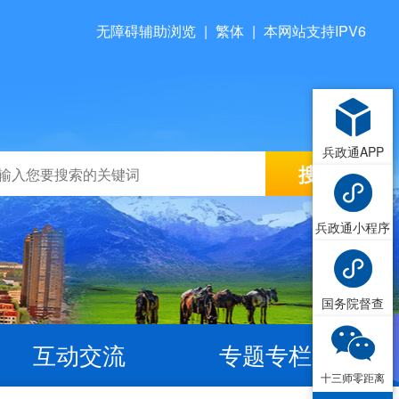
无障碍辅助浏览
|
繁体
|
本网站支持IPV6
兵政通APP
兵政通小程序
国务院督查
互动交流
专题专栏
十三师零距离