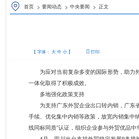
>
>
>
首页
要闻动态
中央要闻
正文
【 字体：
大
中
小
】

打印
为应对当前复杂多变的国际形势，助力
一体化取得了积极成效。
多地强化政策支持
为支持广东外贸企业出口转内销，广东
手续、优化集中内销等政策，放宽内销集中
线同标同质”认证，组织企业参与外贸优品中
4月，四川出台支持外贸稳定发展9条措