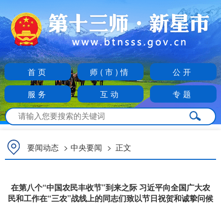
首页
师(市)情
公开
服务
互动
专题
要闻动态
>
中央要闻
>
正文
在第八个“中国农民丰收节”到来之际 习近平向全国广大农
民和工作在“三农”战线上的同志们致以节日祝贺和诚挚问候