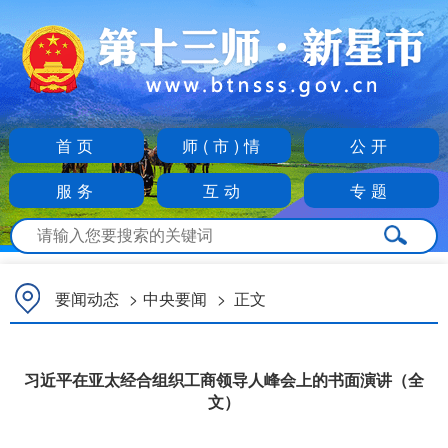
首页
师(市)情
公开
服务
互动
专题
要闻动态
>
中央要闻
>
正文
习近平在亚太经合组织工商领导人峰会上的书面演讲（全
文）